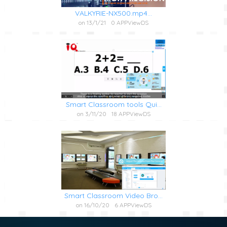
VALKYRIE-NX500.mp4...
on 13/1/21
0 APPViewDS
Smart Classroom tools Qui...
on 3/11/20
18 APPViewDS
Smart Classroom Video Bro...
on 16/10/20
6 APPViewDS