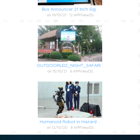
Bus Announcer 21 Inch Sig...
on 19/10/21
12 APPViewDS
OUTDOORLED_NIGHT_SAFARI...
on 15/10/21
6 APPViewDS
Humanoid Robot in Hazard ...
on 12/10/20
8 APPViewDS